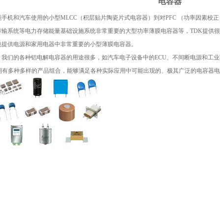
电容器
手机和汽车使用的小型MLCC（积层贴片陶瓷片式电容器）到对PFC （功率因素校正
传输系统等电力存储能量基础设施系统非常重要的大型功率薄膜电容器等，TDK提供
也提供电源和家用电器中非常重要的小型薄膜电容器。
，我们的各种铝电解电容器的用途很多，如汽车电子设备中的ECU、不间断电源和工
K拥有多种多样的产品组合，能够满足各种实际应用中可能出现的、极其广泛的电容器